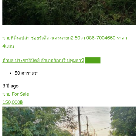
ขายที่ดินเปล่า ซอยรังสิต-นครนายก2 50วา 086-7004660 ราคา
4แสน
ตำบล ประชาธิปัตย์ อำเภอธัญบุรี ปทุมธานี
Details
50
ตารางวา
3 ปี ago
ขาย For Sale
150,000฿