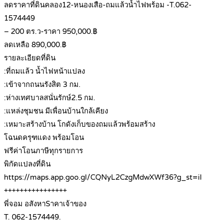
ลดราคาที่ดินคลอง12-หนองเสือ-ถมแล้วน้ำไฟพร้อม -T.062-
1574449
– 200 ตร.ว-ราคา 950,000.฿
ลดเหลือ 890,000.฿
รายละเอียดที่ดิน
:ที่ถมแล้ว น้ำไฟหน้าแปลง
:เข้าจากถนนรังสิต 3 กม.
:ห่างเทศบาลสนั่นรักษ์2.5 กม.
:แหล่งชุมชน มีเพื่อนบ้านใกล้เคียง
:เหมาะสร้างบ้าน โกดังเก็บของถมแล้วพร้อมสร้าง
โฉนดครุฑแดง พร้อมโอน
ฟรีค่าโอนภาษีทุกรายการ
พิกัดแปลงที่ดิน
https://maps.app.goo.gl/CQNyL2CzgMdwXWf36?g_st=il
++++++++++++++++
พี่จอม อสังหาSาคาเจ้าของ
T. 062-1574449.