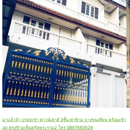
มาแล้วจ้า ปร่อยเช่า ทาวน์เฮาส์ 3ชั้น ท่าข้าม บางขุนเทียน พร้อมเข้า
อยู่ ตรงข้ามเซ็นทรัลพระราม2 โทร 0897683529