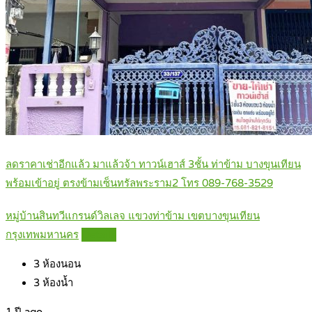
ลดราคาเช่าอีกแล้ว มาแล้วจ้า ทาวน์เฮาส์ 3ชั้น ท่าข้าม บางขุนเทียน
พร้อมเข้าอยู่ ตรงข้ามเซ็นทรัลพระราม2 โทร 089-768-3529
หมู่บ้านสินทวีแกรนด์วิลเลจ แขวงท่าข้าม เขตบางขุนเทียน
กรุงเทพมหานคร
Details
3
ห้องนอน
3
ห้องน้ำ