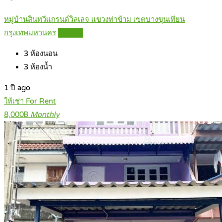
หมู่บ้านสินทวีแกรนด์วิลเลจ แขวงท่าข้าม เขตบางขุนเทียน
กรุงเทพมหานคร
Details
3
ห้องนอน
3
ห้องน้ำ
1 ปี ago
ให้เช่า For Rent
8,000฿
Monthly