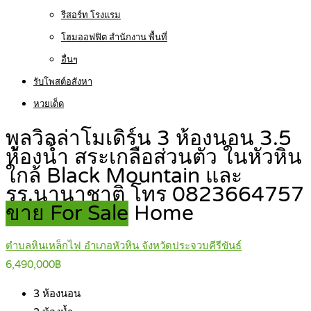
รีสอร์ท โรงแรม
โฮมออฟฟิต สำนักงาน พื้นที่
อื่นๆ
รับโพสต์อสังหา
หวยเด็ด
พูลวิลล่าโมเดิร์น 3 ห้องนอน 3.5
ห้องน้ำ สระเกลือส่วนตัว ในหัวหิน
ใกล้ Black Mountain และ
รร.นานาชาติ โทร 0823664757
ขาย For Sale
Home
ตำบลหินเหล็กไฟ อำเภอหัวหิน จังหวัดประจวบคีรีขันธ์
6,490,000฿
3
ห้องนอน