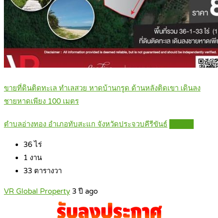
ขายที่ดินติดทะเล ทำเลสวย หาดบ้านกรูด ด้านหลังติดเขา เดินลง
ชายหาดเพียง 100 เมตร
ตำบลอ่างทอง อำเภอทับสะแก จังหวัดประจวบคีรีขันธ์
Details
36
ไร่
1
งาน
33
ตารางวา
VR Global Property
3 ปี ago