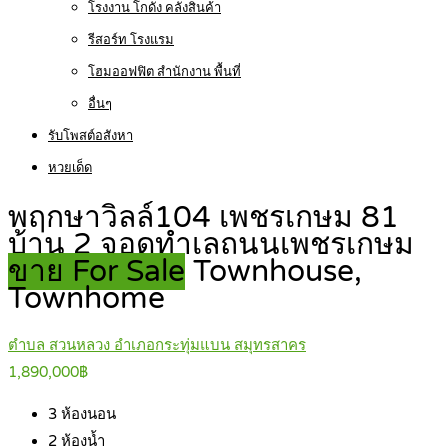
โรงงาน โกดัง คลังสินค้า
รีสอร์ท โรงแรม
โฮมออฟฟิต สำนักงาน พื้นที่
อื่นๆ
รับโพสต์อสังหา
หวยเด็ด
พฤกษาวิลล์104 เพชรเกษม 81
บ้าน 2 จอดทำเลถนนเพชรเกษม
ขาย For Sale
Townhouse,
Townhome
ตำบล สวนหลวง อำเภอกระทุ่มแบน สมุทรสาคร
1,890,000฿
3
ห้องนอน
2
ห้องน้ำ