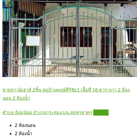
ขายทาวน์เฮาส์ 2ชั้น หมู่บ้านพงษ์ศิริชัย1 เนื้อที่ 16 ตารางวา 2 ห้อง
นอน 2 ห้องน้ำ
ตำบล อ้อมน้อย อำเภอกระทุ่มแบน สมุทรสาคร
Details
2
ห้องนอน
2
ห้องน้ำ