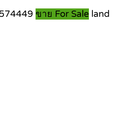
2-1574449
ขาย For Sale
land