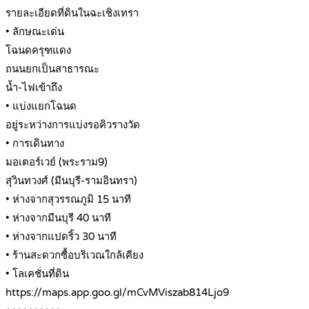
รายละเอียดที่ดินในฉะเชิงเทรา
• ลักษณะเด่น
โฉนดครุฑแดง
ถนนยกเป็นสาธารณะ
น้ำ-ไฟเข้าถึง
• แบ่งแยกโฉนด
อยู่ระหว่างการแบ่งรอคิวรางวัด
• การเดินทาง
มอเตอร์เวย์ (พระราม9)
สุวินทวงศ์ (มีนบุรี-รามอินทรา)
• ห่างจากสุวรรณภูมิ 15 นาที
• ห่างจากมีนบุรี 40 นาที
• ห่างจากแปดริ้ว 30 นาที
• ร้านสะดวกซื้อบริเวณใกล้เคียง
• โลเคชั่นที่ดิน
https://maps.app.goo.gl/mCvMViszab814Ljo9