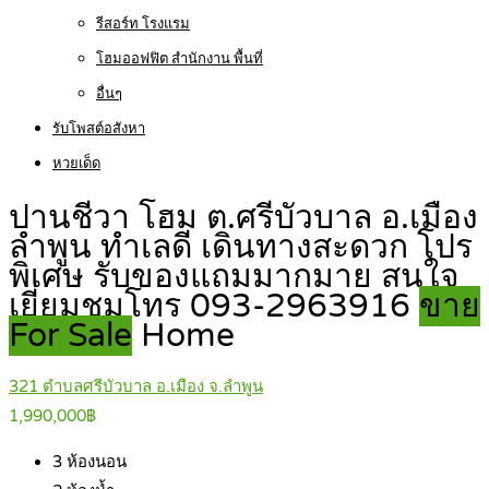
รีสอร์ท โรงแรม
โฮมออฟฟิต สำนักงาน พื้นที่
อื่นๆ
รับโพสต์อสังหา
หวยเด็ด
ปานชีวา โฮม ต.ศรีบัวบาล อ.เมือง
ลำพูน ทำเลดี เดินทางสะดวก โปร
พิเศษ รับของแถมมากมาย สนใจ
เยี่ยมชมโทร 093-2963916
ขาย
For Sale
Home
321 ตำบลศรีบัวบาล อ.เมือง จ.ลำพูน
1,990,000฿
3
ห้องนอน