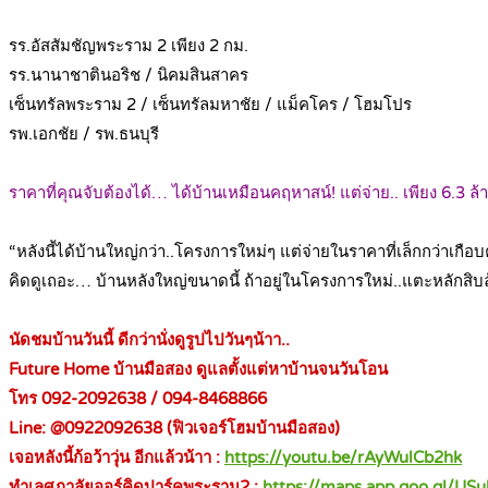
.
รร.อัสสัมชัญพระราม 2 เพียง 2 กม.
รร.นานาชาตินอริช / นิคมสินสาคร
เซ็นทรัลพระราม 2 / เซ็นทรัลมหาชัย / แม็คโคร / โฮมโปร
รพ.เอกชัย / รพ.ธนบุรี
.
ราคาที่คุณจับต้องได้… ได้บ้านเหมือนคฤหาสน์! แต่จ่าย.. เพียง 6.3 ล้า
.
“หลังนี้ได้บ้านใหญ่กว่า..โครงการใหม่ๆ แต่จ่ายในราคาที่เล็กกว่าเกือบคร
คิดดูเถอะ… บ้านหลังใหญ่ขนาดนี้ ถ้าอยู่ในโครงการใหม่..แตะหลักสิบ
.
นัดชมบ้านวันนี้ ดีกว่านั่งดูรูปไปวันๆน้าา..
Future Home บ้านมือสอง ดูแลตั้งแต่หาบ้านจนวันโอน
โทร 092-2092638 / 094-8468866
Line: @0922092638 (ฟิวเจอร์โฮมบ้านมือสอง)
เจอหลังนี้ก้อว้าวุ่น อีกแล้วน้าา :
https://youtu.be/rAyWulCb2hk
ทำเลศุภาลัยออร์คิดปาร์คพระราม2 :
https://maps.app.goo.gl/U