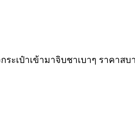
หิ้วกระเป๋าเข้ามาจิบชาเบาๆ ราคาสบ