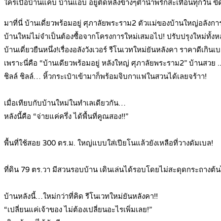
ใครเบื่อบ้านแคบ บ้านแอบ อยู่ติดหลังข้างๆตำน้ำพริกสะเทือนทุกวัน ขัด
มาที่นี่ บ้านเดี่ยวพร้อมอยู่ ศุภาลัยพระราม2 ตัวแม่ของบ้านใหญ่อลังกา
บ้านใหม่ไม่จำเป็นต้องซื้อจากโครงการใหม่เสมอไป! ปรับปรุงใหม่ทั้งหลั
บ้านเดี่ยวยืนหนึ่ง!เรื่องอลังวังเวอร์ รีโนเวทใหม่ยันหลังคา ราคาดีเกินเบอ
เพราะนี่คือ “บ้านเดียวพร้อมอยู่ หลังใหญ่ ศุภาลัยพระราม2” บ้านสวย
ชิลล์ ชิลล์… หิ้วกระเป๋าเข้ามาก็พร้อมจิบกาแฟในสวนได้เลยจร้าา!
.
เมื่อเทียบกับบ้านใหม่ในทำเลเดียวกัน…
หลังนี้คือ “จ่ายแค่ครึ่ง ได้พื้นที่คูณสอง!!”
.
พื้นที่ใช้สอย 300 ตร.ม. ใหญ่แบบใส่เปียโนแล้วยังเหลือที่วางดัมเบล!
.
ที่ดิน 79 ตร.วา มีสวนรอบบ้าน เดินเล่นได้รอบโดยไม่สะดุดกระถางต้น
.
บ้านหลังนี้…ใหม่กว่าที่คิด รีโนเวทใหม่ยันหลังคา!!
“เปลี่ยนแค่เจ้าของ ไม่ต้องเปลี่ยนอะไรเพิ่มเลย!”