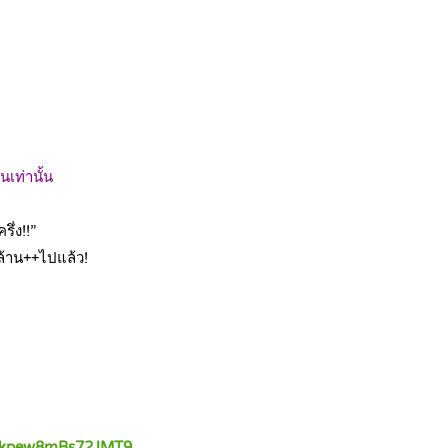
นเท่านั้น
ึ่ง!!”
ล้าน++ไปแล้ว!
Sukpew8mBs72JMT9