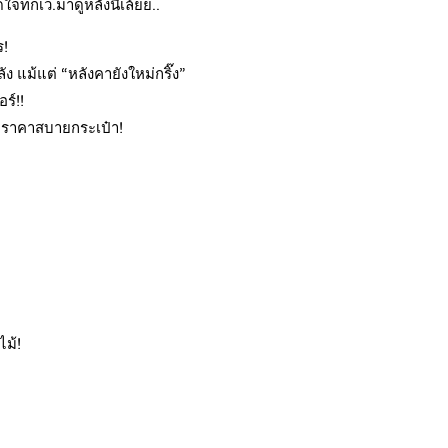
ใจทกเว.มาดูหลังนี้เล้ยย..
ร!
ง แม้แต่ “หลังคายังใหม่กริ๊ง”
ร์!!
 ..ราคาสบายกระเป๋า!
ไม้!