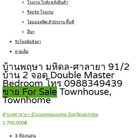
โรงงาน โกดัง คลังสินค้า
รีสอร์ท โรงแรม
โฮมออฟฟิต สำนักงาน พื้นที่
อื่นๆ
รับโพสต์อสังหา
หวยเด็ด
บ้านพฤษา มหิดล-ศาลายา 91/2
บ้าน 2 จอด Double Master
Bedroom โทร 0988349439
ขาย For Sale
Townhouse,
Townhome
ตำบลศาลายา อำเภอพุทธมณฑล จังหวัดนครปฐม
1,750,000฿
3
ห้องนอน