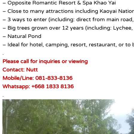
– Opposite Romantic Resort & Spa Khao Yai
– Close to many attractions including Kaoyai Natio
– 3 ways to enter (including: direct from main road
– Big trees grown over 12 years (including: Lyche
– Natural Pond
– Ideal for hotel, camping, resort, restaurant, or to
.
Please call for inquiries or viewing
Contact: Nutt
Mobile/Line: 081-833-8136
Whatsapp: +668 1833 8136
.