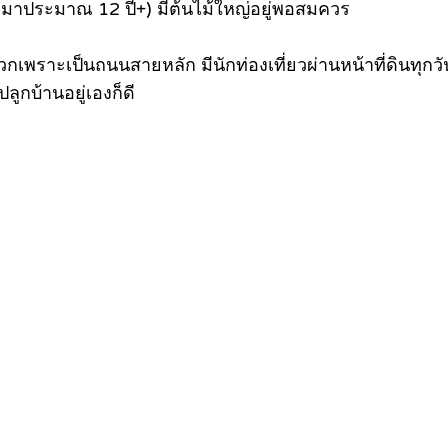
ูกมาประมาณ 12 ปี+) มีต้นไม้ใหญ่อยู่พอสมควร
พราะเป็นถนนสายหลัก มีนักท่องเที่ยวผ่านหน้าที่ดินทุกวั
ูกบ้านอยู่เองก็ดี