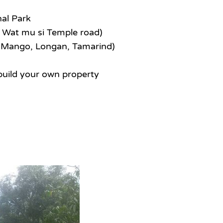
nal Park
, Wat mu si Temple road)
e, Mango, Longan, Tamarind)
 build your own property