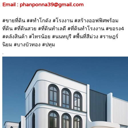
Email : phanponna39@gmail.com
#ขายที่ดิน ##ทําโกดัง #โรงงาน #สร้างออฟฟิศพร้อม
ที่ดิน #ที่ดินสวย #ที่ดินทำเลดี #ที่ดินทำโรงงาน #ขอรง4
#คลังสินค้า #ไทรน้อย #นนทบุรี #พื้นที่สีม่วง #ราษฎร์
นิยม #บางบัวทอง #ปทุม
.