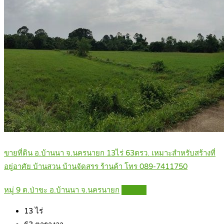
ขายที่ดิน อ.บ้านนา จ.นครนายก 13ไร่ 63ตรว. เหมาะสำหรับสร้างที่
อยู่อาศัย บ้านสวน บ้านจัดสรร ร้านค้า โทร 089-7411750
หมู่ 9 ต.ป่าขะ อ.บ้านนา จ.นครนายก
Details
13
ไร่