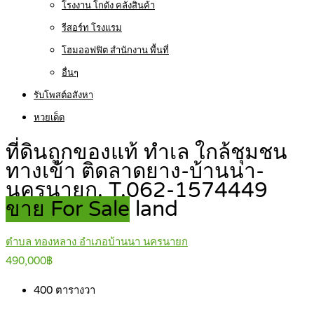
โรงงาน โกดัง คลังสินค้า
รีสอร์ท โรงแรม
โฮมออฟฟิต สำนักงาน พื้นที่
อื่นๆ
รับโพสต์อสังหา
หวยเด็ด
ที่ดินถูกของแท้ ทำเล ใกล้ชุมชน
ทางเข้า ติดลาดยาง-บ้านนา-
นครนายก. T.062-1574449
ขาย For Sale
land
ตำบล ทองหลาง อำเภอบ้านนา นครนายก
490,000฿
400
ตารางวา