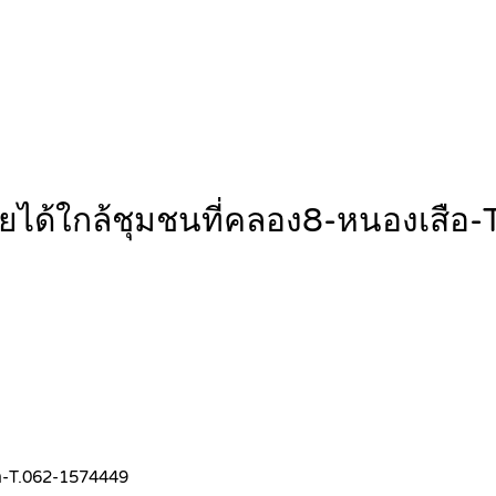
จ่ายได้ใกล้ชุมชนที่คลอง8-หนองเส
สือ-T.062-1574449