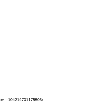
อสังหา-104214701175503/