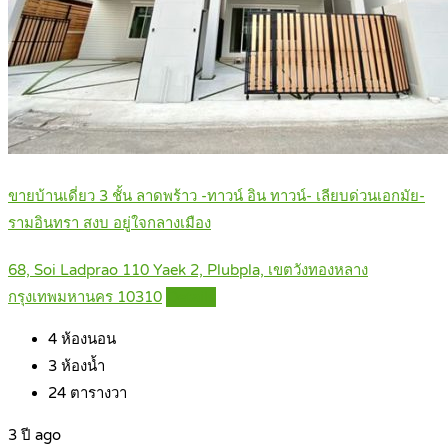
ขายบ้านเดี่ยว 3 ชั้น ลาดพร้าว -ทาวน์ อิน ทาวน์- เลียบด่วนเอกมัย-
รามอินทรา สงบ อยู่ใจกลางเมือง
68, Soi Ladprao 110 Yaek 2, Plubpla, เขตวังทองหลาง
กรุงเทพมหานคร 10310
Details
4
ห้องนอน
3
ห้องน้ำ
24
ตารางวา
3 ปี ago