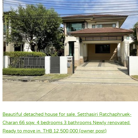
Beautiful detached house for sale. Setthasiri Ratchaphruek-
Charan 66 sqw. 4 bedrooms 3 bathrooms Newly renovated.
Ready to move in. THB 12,500,000 (owner post)