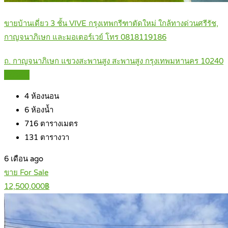
ขายบ้านเดี่ยว 3 ชั้น VIVE กรุงเทพกรีฑาตัดใหม่ ใกล้ทางด่วนศรีรัช,
กาญจนาภิเษก และมอเตอร์เวย์ โทร 0818119186
ถ. กาญจนาภิเษก แขวงสะพานสูง สะพานสูง กรุงเทพมหานคร 10240
Details
4
ห้องนอน
6
ห้องน้ำ
716
ตารางเมตร
131
ตารางวา
6 เดือน ago
ขาย For Sale
12,500,000฿