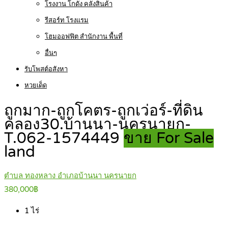
โรงงาน โกดัง คลังสินค้า
รีสอร์ท โรงแรม
โฮมออฟฟิต สำนักงาน พื้นที่
อื่นๆ
รับโพสต์อสังหา
หวยเด็ด
ถูกมาก-ถูกโคตร-ถูกเว่อร์-ที่ดิน
คลอง30.บ้านนา-นครนายก-
T.062-1574449
ขาย For Sale
land
ตำบล ทองหลาง อำเภอบ้านนา นครนายก
380,000฿
1
ไร่