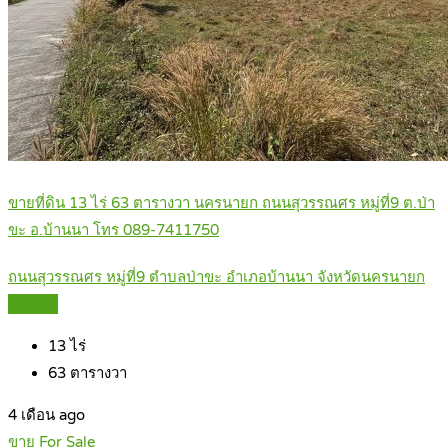
ขายที่ดิน 13 ไร่ 63 ตารางวา นครนายก ถนนสุวรรณศร หมู่ที่9 ต.ป่า
ขะ อ.บ้านนา โทร 089-7411750
ถนนสุวรรณศร หมู่ที่9 ตำบลป่าขะ อำเภอบ้านนา จังหวัดนครนายก
Details
13
ไร่
63
ตารางวา
4 เดือน ago
ขาย For Sale