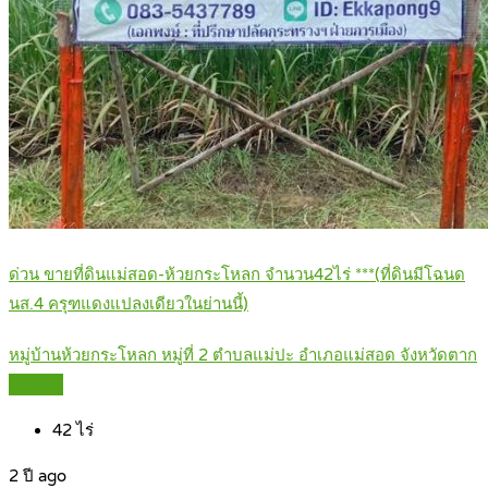
ด่วน ขายที่ดินแม่สอด-ห้วยกระโหลก จำนวน42ไร่ ***(ที่ดินมีโฉนด
นส.4 ครุฑแดงแปลงเดียวในย่านนี้)
หมู่บ้านห้วยกระโหลก หมู่ที่ 2 ตำบลแม่ปะ อำเภอแม่สอด จังหวัดตาก
Details
42
ไร่
2 ปี ago