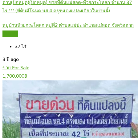
ด่วน(ปักหมุด)(ปักหมุด) ขายที่ดินแม่สอด-ห้วยกระโหลก จำนวน 37
ไร่ *** (ที่ดินมีโฉนด นส.4 ครุฑแดงแปลงเดียวในย่านนี้)
หมู่บ้านห้วยกระโหลก หมู่ที่2 ตำบลแม่ปะ อำเภอแม่สอด จังหวัดตาก
Details
37
ไร่
3 ปี ago
ขาย For Sale
1,700,000฿