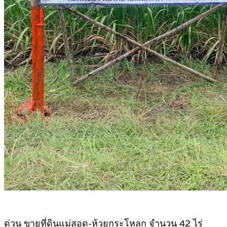
ด่วน ขายที่ดินแม่สอด-ห้วยกระโหลก จำนวน 42 ไร่