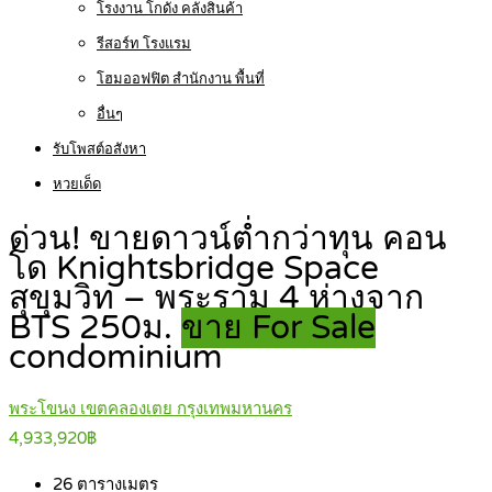
โรงงาน โกดัง คลังสินค้า
รีสอร์ท โรงแรม
โฮมออฟฟิต สำนักงาน พื้นที่
อื่นๆ
รับโพสต์อสังหา
หวยเด็ด
ด่วน! ขายดาวน์ต่ำกว่าทุน คอน
โด Knightsbridge Space
สุขุมวิท – พระราม 4 ห่างจาก
BTS 250ม.
ขาย For Sale
condominium
พระโขนง เขตคลองเตย กรุงเทพมหานคร
4,933,920฿
26
ตารางเมตร