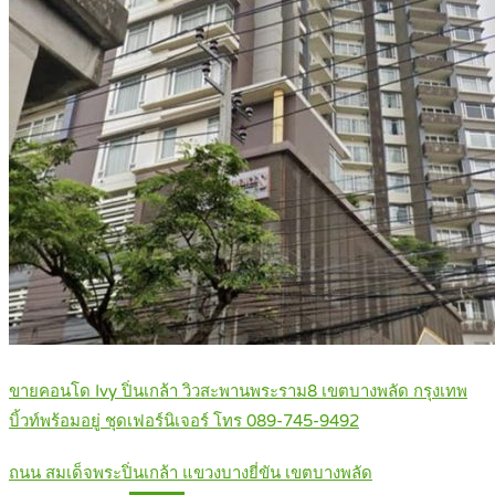
ขายคอนโด Ivy ปิ่นเกล้า วิวสะพานพระราม8 เขตบางพลัด กรุงเทพ
บิ้วท์พร้อมอยู่ ชุดเฟอร์นิเจอร์ โทร 089-745-9492
ถนน สมเด็จพระปิ่นเกล้า แขวงบางยี่ขัน เขตบางพลัด