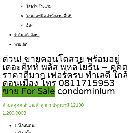
รีสอร์ท โรงแรม
โฮมออฟฟิต สำนักงาน พื้นที่
อื่นๆ
รับโพสต์อสังหา
หวยเด็ด
ด่วน! ขายคอนโดสวย พร้อมอยู่
เดอะคิทท์ พลัส พหลโยธิน – คูคต
ราคาดีมาก เฟอร์ครบ ทำเลดี ใกล้
ดอนเมือง โทร 0811715953
ขาย For Sale
condominium
ตำบลคูคต อำเภอลำลูกกา ปทุมธานี 12130
1,200,000฿
1
ห้องนอน