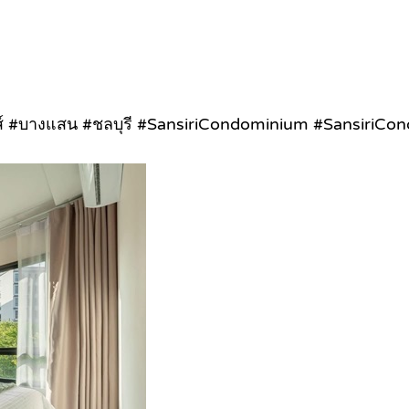
์ #บางแสน #ชลบุรี #SansiriCondominium #SansiriCondo 