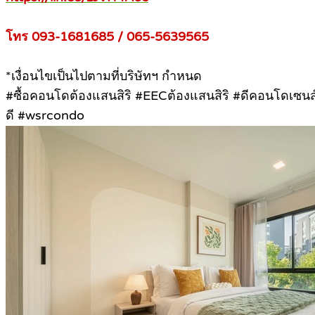
โทร 093-1681685 / 065-5639565
*เงื่อนไขเป็นไปตามที่บริษัทฯ กำหนด
#ซื้อคอนโดต้องแสนสิริ #EECต้องแสนสิริ #ดีคอนโดเซนส
ดี #wsrcondo