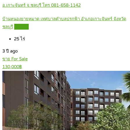
อ.เกาะจันทร์ จ.ชลบุรี โทร 081-658-1142
บ้านหนองยายหมาด เทศบาลตำบลปรกฟ้า อำเภอเกาะจันทร์ จังหวัด
ชลบุรี
Details
25
ไร่
3 ปี ago
ขาย For Sale
130,000฿