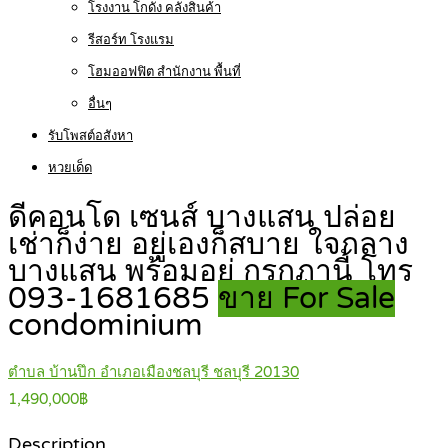
โรงงาน โกดัง คลังสินค้า
รีสอร์ท โรงแรม
โฮมออฟฟิต สำนักงาน พื้นที่
อื่นๆ
รับโพสต์อสังหา
หวยเด็ด
ดีคอนโด เซนส์ บางแสน ปล่อย
เช่าก็ง่าย อยู่เองก็สบาย ใจกลาง
บางแสน พร้อมอยู่ กรกฏานี้ โทร
093-1681685
ขาย For Sale
condominium
ตำบล บ้านปึก อำเภอเมืองชลบุรี ชลบุรี 20130
1,490,000฿
Description