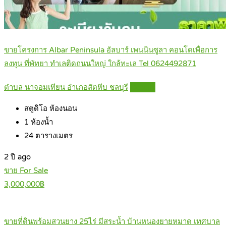
ขายโครงการ Albar Peninsula อัลบาร์ เพนนินซูลา คอนโดเพื่อการ
ลงทุน ที่พัทยา ทำเลติดถนนใหญ่ ใกล้ทะเล Tel 0624492871
ตำบล นาจอมเทียน อำเภอสัตหีบ ชลบุรี
Details
สตูดิโอ
ห้องนอน
1
ห้องน้ำ
24
ตารางเมตร
2 ปี ago
ขาย For Sale
3,000,000฿
ขายที่ดินพร้อมสวนยาง 25ไร่ มีสระน้ำ บ้านหนองยายหมาด เทศบาล