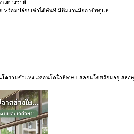
ชาวต่างชาติ
ชุด พร้อมปล่อยเช่าได้ทันที มีทีมงานมืออาชีพดูแล
นโดรามคำแหง #คอนโดใกล้MRT #คอนโดพร้อมอยู่ #ลงท