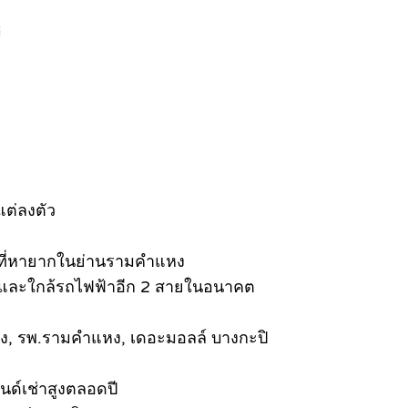
i
แต่ลงตัว
งบที่หายากในย่านรามคำแหง
ส้ม และใกล้รถไฟฟ้าอีก 2 สายในอนาคต
, รพ.รามคำแหง, เดอะมอลล์ บางกะปิ
ด์เช่าสูงตลอดปี