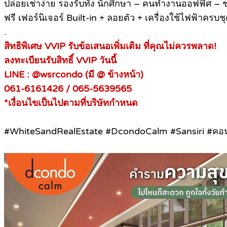
ปล่อยเช่าง่าย รองรับทั้ง นักศึกษา – คนทำงานออฟฟิศ – 
ฟรี เฟอร์นิเจอร์ Built-in + ลอยตัว + เครื่องใช้ไฟฟ้าครบ
.
สิทธิพิเศษ VVIP รับข้อเสนอเพิ่มเติม ที่คุณไม่ควรพลาด!
ลงทะเบียนรับสิทธิ์ VVIP วันนี้
LINE : @wsrcondo (มี @ ข้างหน้า)
061-6161426 / 065-5639565
*เงื่อนไขเป็นไปตามที่บริษัทกำหนด
#WhiteSandRealEstate #DcondoCalm #Sansiri #คอ