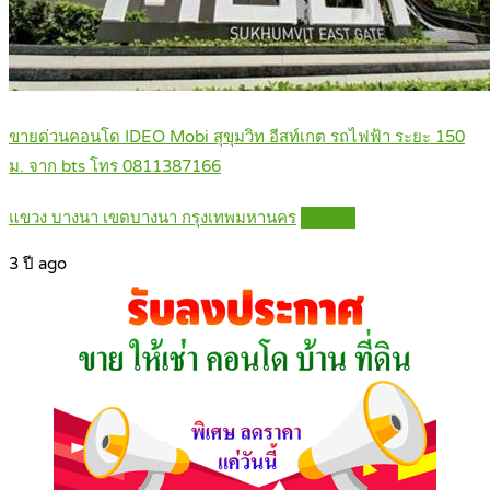
ขายด่วนคอนโด IDEO Mobi สุขุมวิท อีสท์เกต รถไฟฟ้า ระยะ 150
ม. จาก bts โทร 0811387166
แขวง บางนา เขตบางนา กรุงเทพมหานคร
Details
3 ปี ago