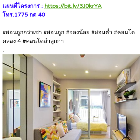
แผนที่โครงการ :
https://bit.ly/3J0krYA
โทร.1775 กด 40
.
#ผ่อนถูกกว่าเช่า #ผ่อนถูก #จองน้อย #ผ่อนต่ำ #คอนโด
คลอง 4 #คอนโดลำลูกกา
.