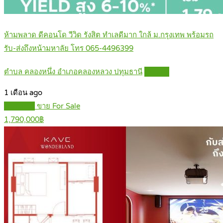
ห้ามพลาด ดีคอนโด วีวิด รังสิต ทำเลดีมาก ใกล้ ม.กรุงเทพ พร้อมรถ
รับ-ส่งถึงหน้ามหาลัย โทร 065-4496399
ตำบล คลองหนึ่ง อำเภอคลองหลวง ปทุมธานี
Details
1 เดือน ago
Featured
ขาย For Sale
1,790,000฿