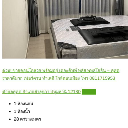
ด่วน! ขายคอนโดสวย พร้อมอยู่ เดอะคิทท์ พลัส พหลโยธิน – คูคต
ราคาดีมาก เฟอร์ครบ ทำเลดี ใกล้ดอนเมือง โทร 0811715953
ตำบลคูคต อำเภอลำลูกกา ปทุมธานี 12130
Details
1
ห้องนอน
1
ห้องน้ำ
28
ตารางเมตร