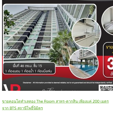
ขายคอนโดทำเลทอง The Room สาทร-ตากสิน เพียงแค่ 200 เมตร
จาก BTS สถานีโพธิ์นิมิตร