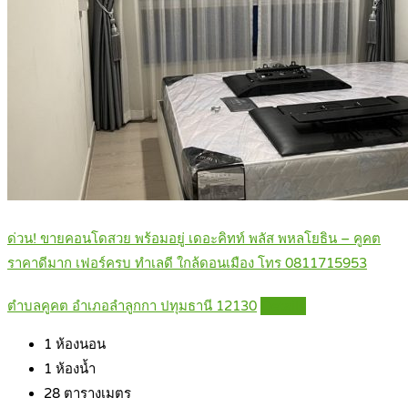
ด่วน! ขายคอนโดสวย พร้อมอยู่ เดอะคิทท์ พลัส พหลโยธิน – คูคต
ราคาดีมาก เฟอร์ครบ ทำเลดี ใกล้ดอนเมือง โทร 0811715953
ตำบลคูคต อำเภอลำลูกกา ปทุมธานี 12130
Details
1
ห้องนอน
1
ห้องน้ำ
28
ตารางเมตร