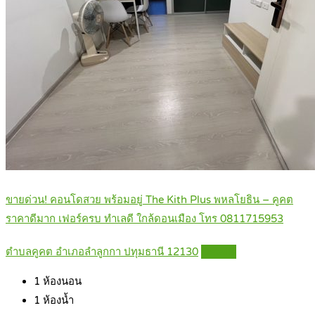
ขายด่วน! คอนโดสวย พร้อมอยู่ The Kith Plus พหลโยธิน – คูคต
ราคาดีมาก เฟอร์ครบ ทำเลดี ใกล้ดอนเมือง โทร 0811715953
ตำบลคูคต อำเภอลำลูกกา ปทุมธานี 12130
Details
1
ห้องนอน
1
ห้องน้ำ