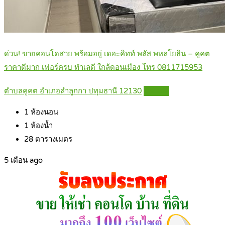
ด่วน! ขายคอนโดสวย พร้อมอยู่ เดอะคิทท์ พลัส พหลโยธิน – คูคต
ราคาดีมาก เฟอร์ครบ ทำเลดี ใกล้ดอนเมือง โทร 0811715953
ตำบลคูคต อำเภอลำลูกกา ปทุมธานี 12130
Details
1
ห้องนอน
1
ห้องน้ำ
28
ตารางเมตร
5 เดือน ago