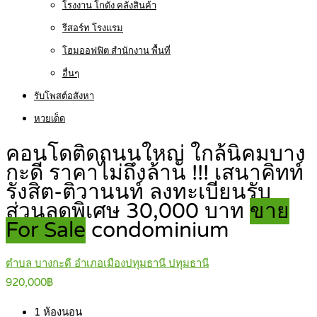
โรงงาน โกดัง คลังสินค้า
รีสอร์ท โรงแรม
โฮมออฟฟิต สำนักงาน พื้นที่
อื่นๆ
รับโพสต์อสังหา
หวยเด็ด
คอนโดติดถนนใหญ่ ใกล้นิคมบาง
กะดี ราคาไม่ถึงล้าน !!! เสนาคิทท์
รังสิต-ติวานนท์ ลงทะเบียนรับ
ส่วนลดพิเศษ 30,000 บาท
ขาย
For Sale
condominium
ตำบล บางกะดี อำเภอเมืองปทุมธานี ปทุมธานี
920,000฿
1
ห้องนอน