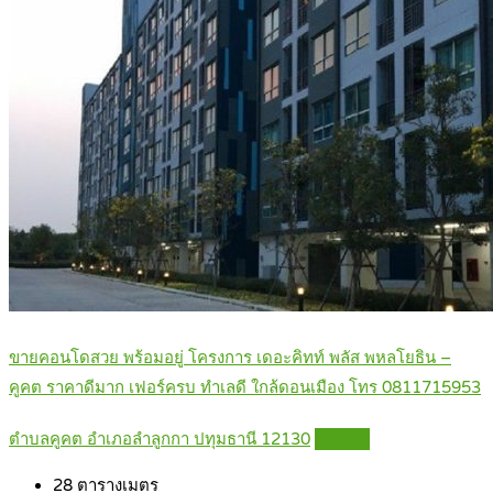
ขายคอนโดสวย พร้อมอยู่ โครงการ เดอะคิทท์ พลัส พหลโยธิน –
คูคต ราคาดีมาก เฟอร์ครบ ทำเลดี ใกล้ดอนเมือง โทร 0811715953
ตำบลคูคต อำเภอลำลูกกา ปทุมธานี 12130
Details
28
ตารางเมตร