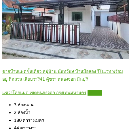
ขายบ้านแฝดชั้นเดียว หมู่บ้าน นันทวัน9 บ้านมือสอง รีโนเวท พร้อม
อยู่ ติดสวน เลียบวารี41 คู้ขวา หนองจอก มีนบุรี
แขวงโคกแฝด เขตหนองจอก กรุงเทพมหานคร
Details
3
ห้องนอน
2
ห้องน้ำ
180
ตารางเมตร
44
ตารางวา