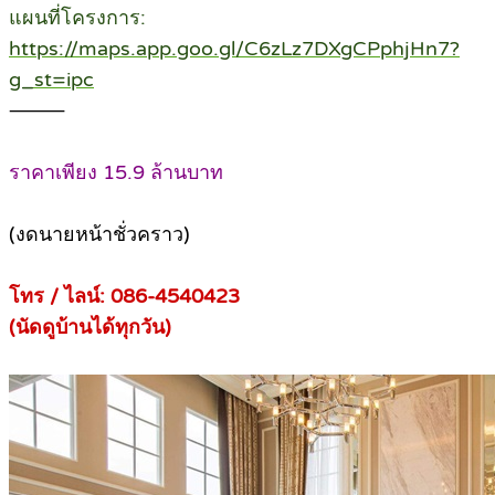
แผนที่โครงการ:
https://maps.app.goo.gl/C6zLz7DXgCPphjHn7?
g_st=ipc
⸻
ราคาเพียง 15.9 ล้านบาท
(งดนายหน้าชั่วคราว)
โทร / ไลน์: 086-4540423
(นัดดูบ้านได้ทุกวัน)