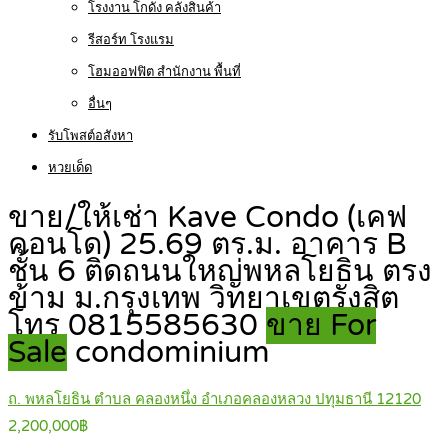
โรงงาน โกดัง คลังสินค้า
รีสอร์ท โรงแรม
โฮมออฟฟิต สำนักงาน พื้นที่
อื่นๆ
รับโพสต์อสังหา
หวยเด็ด
ขาย/ให้เช่า Kave Condo (เคฟ
คอนโด) 25.69 ตร.ม. อาคาร B
ชั้น 6 ติดถนนใหญ่พหลโยธิน ตรง
ข้าม ม.กรุงเทพ วิทยาเขตรังสิต
โทร 0815585630
ขาย For
Sale
condominium
ถ. พหลโยธิน ตำบล คลองหนึ่ง อำเภอคลองหลวง ปทุมธานี 12120
2,200,000฿