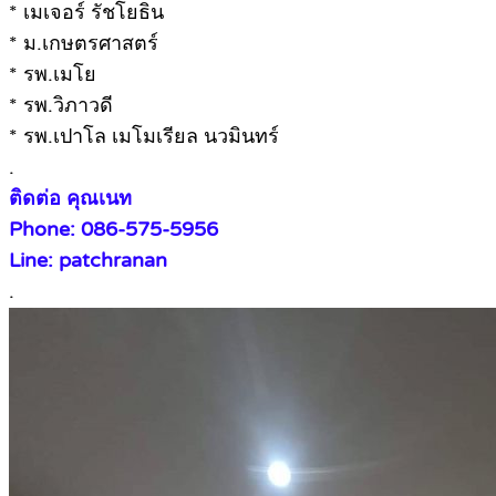
* เมเจอร์ รัชโยธิน
* ม.เกษตรศาสตร์
* รพ.เมโย
* รพ.วิภาวดี
* รพ.เปาโล เมโมเรียล นวมินทร์
.
ติดต่อ คุณเนท
Phone: 086-575-5956
Line: patchranan
.