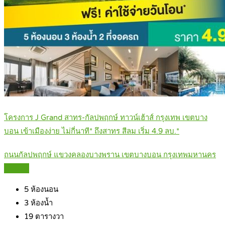
โครงการ J Grand สาทร-กัลปพฤกษ์ ทาวน์เฮ้าส์ กรุงเทพ เขตบาง
บอน เข้าเมืองง่าย ไม่กี่นาที* ถึงสาทร สีลม เริ่ม 4.9 ลบ.*
ถนนกัลปพฤกษ์ แขวงคลองบางพราน เขตบางบอน กรุงเทพมหานคร
Details
5
ห้องนอน
3
ห้องน้ำ
19
ตารางวา