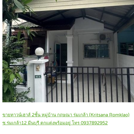
ขายทาวน์เฮาส์ 2ชั้น หมู่บ้าน กฤษณา ร่มเกล้า (Kritsana Romklao)
ซ.ร่มเกล้า12 มีนบุรี ตกแต่งพร้อมอยู่ โทร 0937892952