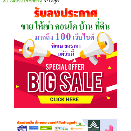
VR Global Property
3 ปี ago