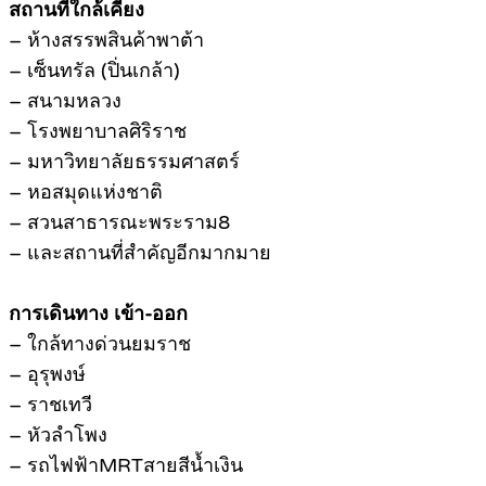
สถานที่ใกล้เคียง
– ห้างสรรพสินค้าพาต้า
– เซ็นทรัล (ปิ่นเกล้า)
– สนามหลวง
– โรงพยาบาลศิริราช
– มหาวิทยาลัยธรรมศาสตร์
– หอสมุดแห่งชาติ
– สวนสาธารณะพระราม8
– และสถานที่สำคัญอีกมากมาย
การเดินทาง เข้า-ออก
– ใกล้ทางด่วนยมราช
– อุรุพงษ์
– ราชเทวี
– หัวลำโพง
– รถไฟฟ้าMRTสายสีน้ำเงิน