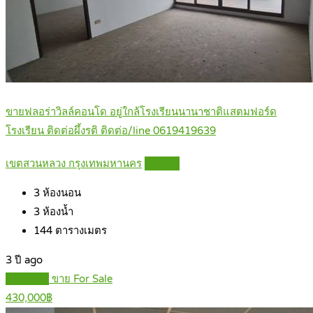
ขายฟลอร่าวิลล์คอนโด อยู่ใกล้โรงเรียนนานาชาติแสตมฟอร์ด
โรงเรียน ติดต่อผึ้งรติ ติดต่อ/line 0619419639
เขตสวนหลวง กรุงเทพมหานคร
Details
3
ห้องนอน
3
ห้องน้ำ
144
ตารางเมตร
3 ปี ago
Featured
ขาย For Sale
430,000฿