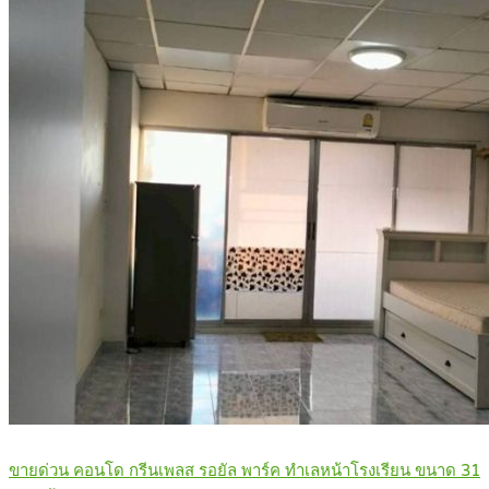
ขายด่วน คอนโด กรีนเพลส รอยัล พาร์ค ทำเลหน้าโรงเรียน ขนาด 31