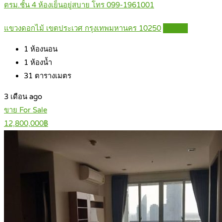
ตรม.ชั้น 4 ห้องเย็นอยู่สบาย โทร 099-1961001
แขวงดอกไม้ เขตประเวศ กรุงเทพมหานคร 10250
Details
1
ห้องนอน
1
ห้องน้ำ
31
ตารางเมตร
3 เดือน ago
ขาย For Sale
12,800,000฿