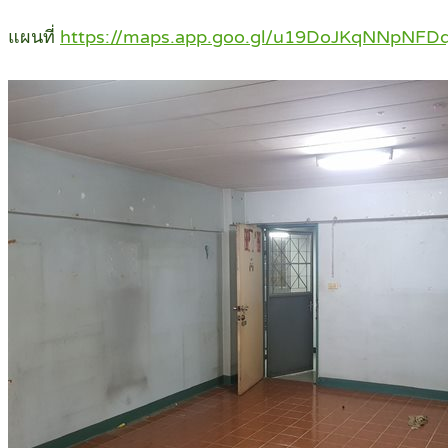
แผนที่
https://maps.app.goo.gl/u19DoJKqNNpNFD