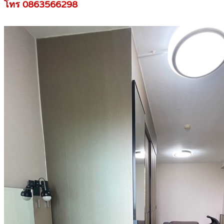
โทร 0863566298