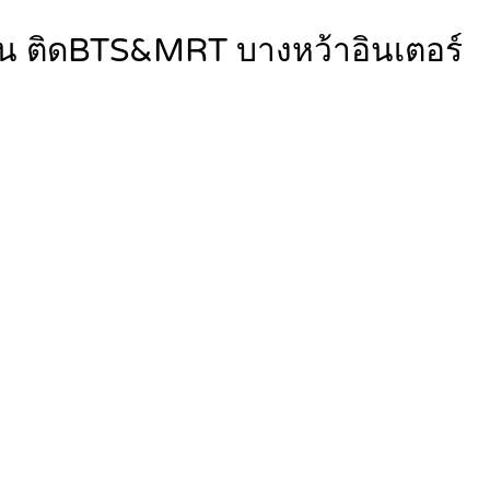
้น ติดBTS&MRT บางหว้าอินเตอร์