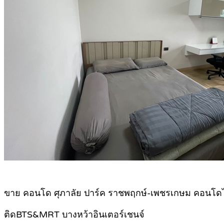
ขาย คอนโด ศุภาลัย ปาร์ค ราชพฤกษ์-เพชรเกษม คอนโดไฮ
ติดBTS&MRT บางหว้าอินเตอร์เชนจ์