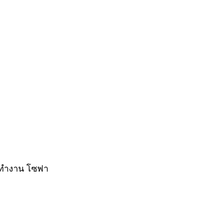
โต๊ะทำงาน โซฟา