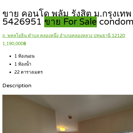
ขาย คอนโด พลัม รังสิต ม.กรุงเทพ 
5426951
ขาย For Sale
condom
ถ. พหลโยธิน ตำบล คลองหนึ่ง อำเภอคลองหลวง ปทุมธานี 12120
1,190,000฿
1
ห้องนอน
1
ห้องน้ำ
22
ตารางเมตร
Description