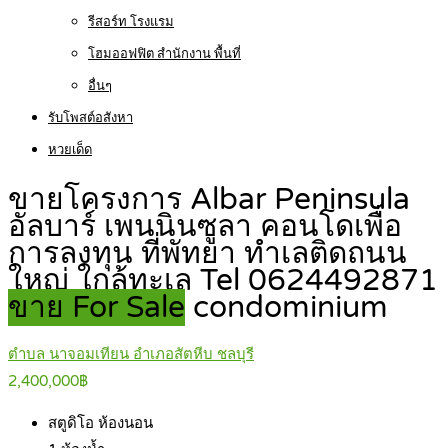
รีสอร์ท โรงแรม
โฮมออฟฟิต สำนักงาน พื้นที่
อื่นๆ
รับโพสต์อสังหา
หวยเด็ด
ขายโครงการ Albar Peninsula
อัลบาร์ เพนนินซูลา คอนโดเพื่อ
การลงทุน ที่พัทยา ทำเลติดถนน
ใหญ่ ใกล้ทะเล Tel 0624492871
ขาย For Sale
condominium
ตำบล นาจอมเทียน อำเภอสัตหีบ ชลบุรี
2,400,000฿
สตูดิโอ
ห้องนอน