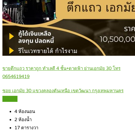
ขายตึกแถว ราคาถูก ทำเลดี 4 ชั้น+ดาดฟ้า ย่านเอกมัย 30 โทร
0654619419
ซอย เอกมัย 30 แขวงคลองตันเหนือ เขตวัฒนา กรุงเทพมหานคร
Details
4
ห้องนอน
2
ห้องน้ำ
17
ตารางวา