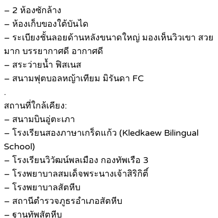
– 2 ห้องซักล้าง
– ห้องเก็บของใต้บันได
– ระเบียงชั้นลอยด้านหลังขนาดใหญ่ มองเห็นวิวเขา สวย
มาก บรรยากาศดี อากาศดี
– สระว่ายน้ำ ฟิสเนส
– สนามฟุตบอลหญ้าเทียม มิรันดา FC
.
สถานที่ใกล้เคียง:
– สนามบินอู่ตะเภา
– โรงเรียนสองภาษาเกร็ดแก้ว (Kledkaew Bilingual
School)
– โรงเรียนวิวัฒน์พลเมือง กองทัพเรือ 3
– โรงพยาบาลสมเด็จพระนางเจ้าสิริกิติ์
– โรงพยาบาลสัตหีบ
– สถานีตำรวจภูธรอำเภอสัตหีบ
– ฐานทัพสัตหีบ