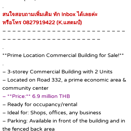
.
สนใจสอบถามเพิ่มเติม ทัก Inbox ได้เลยค่ะ
หรือโทร 0827919422 (K.แสตมป์)
– – – – – – – – – – – – – – – – – – – – – – – – –
– – – – – – – – – – – – – – – – – – – –
.
**Prime Location Commercial Building for Sale!**
.
– 3-storey Commercial Building with 2 Units
– Located on Road 332, a prime economic area &
community center
– **Price:** 6.9 million THB
– Ready for occupancy/rental
– Ideal for: Shops, offices, any business
– Parking: Available in front of the building and in
the fenced back area