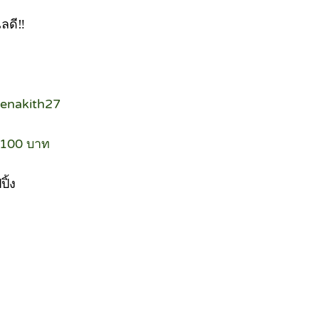
เลดี‼
senakith27
ส 100 บาท
ิ้ง