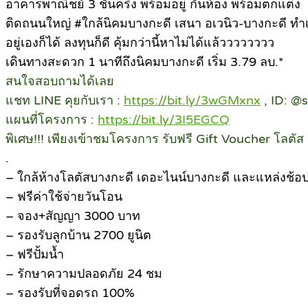
อาคารพาณิชย์ 3 ชั้นครึ่ง พร้อมอยู่ กั้นห้อง พร้อมตกแต่ง
ติดถนนใหญ่ #ใกล้นิคมบางกะดี เสนา อเวนิว-บางกะดี ทำ
อยู่เองก็ได้ ลงทุนก็ดี คุ้มกว่านี้หาไม่ได้แล้วววววววว
เดินทางสะดวก 1 นาทีถึงนิคมบางกะดี เริ่ม 3.79 ลบ.*
สนใจสอบถามได้เลย
แชท LINE คุยกับเรา :
https://bit.ly/3wGMxnx
, ID: @
แผนที่โครงการ :
https://bit.ly/3I5EGCQ
พิเศษ!!! เพียงเข้าชมโครงการ รับฟรี Gift Voucher โลตั
.
– ใกล้ห้างโลตัสบางกะดี เดอะไนน์บางกะดี และแหล่งช้อปป
– ฟรีค่าใช้จ่ายวันโอน
– จอง+สัญญา 3000 บาท
– รองรับลูกบ้าน 2700 ยูนิต
– ฟรีปั้มน้ำ
– รักษาความปลอดภัย 24 ชม
– รองรับที่จอดรถ 100%