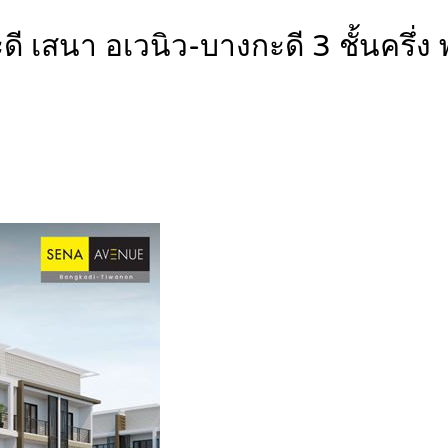
สนา อเวนิว-บางกะดี 3 ชั้นครึ่ง พร