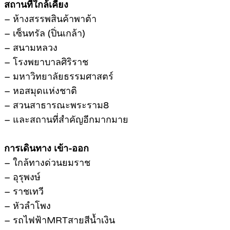
สถานที่ใกล้เคียง
– ห้างสรรพสินค้าพาต้า
– เซ็นทรัล (ปิ่นเกล้า)
– สนามหลวง
– โรงพยาบาลศิริราช
– มหาวิทยาลัยธรรมศาสตร์
– หอสมุดแห่งชาติ
– สวนสาธารณะพระราม8
– และสถานที่สำคัญอีกมากมาย
การเดินทาง เข้า-ออก
– ใกล้ทางด่วนยมราช
– อุรุพงษ์
– ราชเทวี
– หัวลำโพง
– รถไฟฟ้าMRTสายสีน้ำเงิน