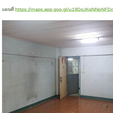
แผนที่
https://maps.app.goo.gl/u19DoJKqNNpNFD