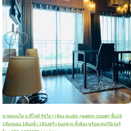
ขายคอนโด ยู ดีไลท์ รัชวิภา (ห้อง studio +walkin closet) ชั้น19
1ห้องนอน 1ห้องน้ำ 1ห้องครัว build-in ทั้งห้อง พร้อมเฟอร์นิเจอร์