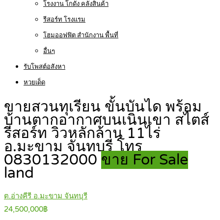
โรงงาน โกดัง คลังสินค้า
รีสอร์ท โรงแรม
โฮมออฟฟิต สำนักงาน พื้นที่
อื่นๆ
รับโพสต์อสังหา
หวยเด็ด
ขายสวนทุเรียน ขั้นบันได พร้อม
บ้านตากอากาศบนเนินเขา สไตส์
รีสอร์ท วิวหลักล้าน 11ไร่
อ.มะขาม จันทบุรี โทร
0830132000
ขาย For Sale
land
ต.อ่างคีรี อ.มะขาม จันทบุรี
24,500,000฿