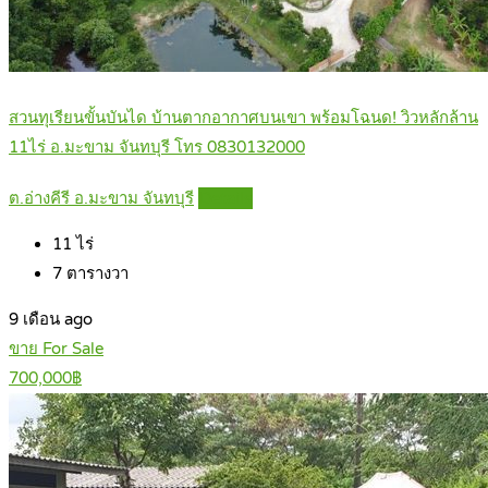
สวนทุเรียนขั้นบันได บ้านตากอากาศบนเขา พร้อมโฉนด! วิวหลักล้าน
11ไร่ อ.มะขาม จันทบุรี โทร 0830132000
ต.อ่างคีรี อ.มะขาม จันทบุรี
Details
11
ไร่
7
ตารางวา
9 เดือน ago
ขาย For Sale
700,000฿