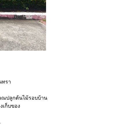
ินทรา
ิเวณปลูกต้นไม้รอบบ้าน
องเก็บของ
น