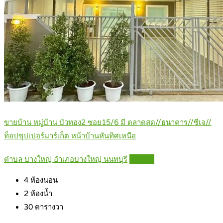
ขายบ้าน หมู่บ้าน บัวทอง2 ซอย15/6 มี ตลาดสด//ธนาคาร//ซีเจ//
ท็อปซุปเปอร์มาร์เก็ต หน้าบ้านหันทิศเหนือ
ตำบล บางใหญ่ อำเภอบางใหญ่ นนทบุรี
Details
4
ห้องนอน
2
ห้องน้ำ
30
ตารางวา