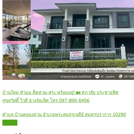
บ้านใหม่ หัวมุม ติดสวน-สระ พร้อมอยู่! 🏡 ศุภาลัย ประชาอุทิศ
สุขสวัสดิ์ วิวดี ฮวงจุ้ยเลิศ โทร 097-895-6456
ตำบล บ้านคลองสวน อำเภอพระสมุทรเจดีย์ สมุทรปราการ 10290
Details