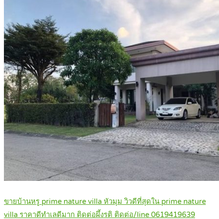
ขายบ้านหรู prime nature villa หัวมุม วิวดีที่สุดใน prime nature
villa ราคาดีทำเลดีมาก ติดต่อผึ้งรติ ติดต่อ/line 0619419639