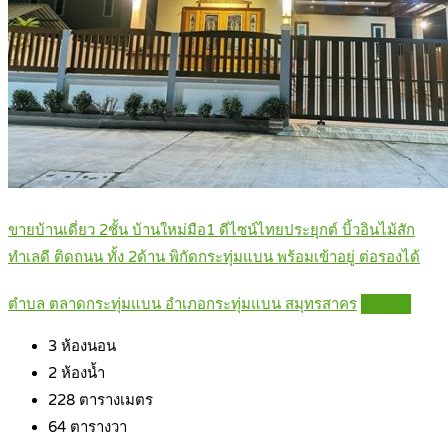
ขายบ้านเดี่ยว 2ชั้น บ้านใหม่มือ1 ดีไซน์ไทยประยุกต์ บิ้วอินไม้สัก
ทำเลดี ติดถนน ทั้ง 2ด้าน พิกัดกระทุ่มแบน พร้อมเข้าอยู่ ต่อรองได้
ตำบล ตลาดกระทุ่มแบน อำเภอกระทุ่มแบน สมุทรสาคร
Details
3
ห้องนอน
2
ห้องน้ำ
228
ตารางเมตร
64
ตารางวา