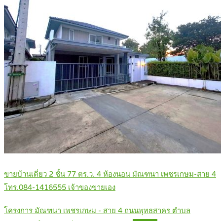
ขายบ้านเดี่ยว 2 ชั้น 77 ตร.ว. 4 ห้องนอน มัณฑนา เพชรเกษม-สาย 4
โทร.084-1416555 เจ้าของขายเอง
โครงการ มัณฑนา เพชรเกษม - สาย 4 ถนนพุทธสาคร ตำบล