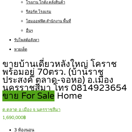
โรงงาน โกดัง คลังสินค้า
รีสอร์ท โรงแรม
โฮมออฟฟิต สำนักงาน พื้นที่
อื่นๆ
รับโพสต์อสังหา
หวยเด็ด
ขายบ้านเดี่ยวหลังใหญ่ โคราช
พร้อมอยู่ 70ตรว. (บ้านราช
ประสงค์ ตลาด-จอหอ) อ.เมือง
นครราชสีมา โทร 0814923654
ขาย For Sale
Home
ต.ตลาด อ.เมือง จ.นครราชสีมา
1,690,000฿
3
ห้องนอน