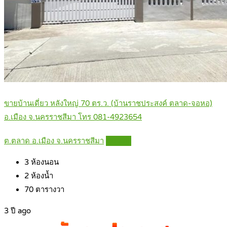
ขายบ้านเดี่ยว หลังใหญ่ 70 ตร.ว. (บ้านราชประสงค์ ตลาด-จอหอ)
อ.เมือง จ.นครราชสีมา โทร 081-4923654
ต.ตลาด อ.เมือง จ.นครราชสีมา
Details
3
ห้องนอน
2
ห้องน้ำ
70
ตารางวา
3 ปี ago