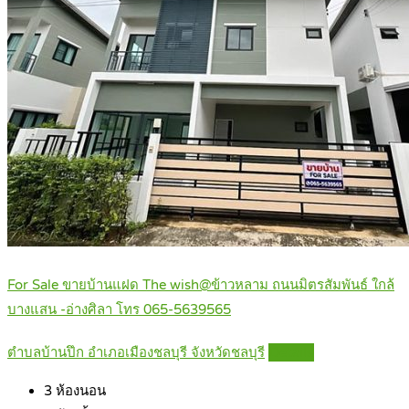
For Sale ขายบ้านแฝด The wish@ข้าวหลาม ถนนมิตรสัมพันธ์ ใกล้
บางแสน -อ่างศิลา โทร 065-5639565
ตำบลบ้านปึก อำเภอเมืองชลบุรี จังหวัดชลบุรี
Details
3
ห้องนอน