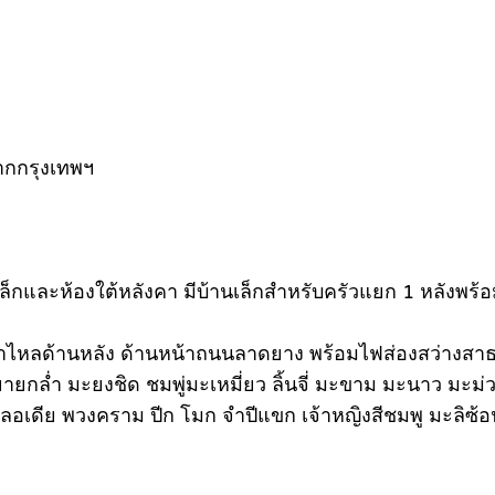
ากกรุงเทพฯ
เล็กและห้องใต้หลังคา มีบ้านเล็กสำหรับครัวแยก 1 หลังพร
งน้ำไหลด้านหลัง ด้านหน้าถนนลาดยาง พร้อมไฟส่องสว่างส
ายกล่ำ มะยงชิด ชมพู่มะเหมี่ยว ลิ้นจี่ มะขาม มะนาว มะม่ว
คลอเดีย พวงคราม ปีก โมก จำปีแขก เจ้าหญิงสีชมพู มะลิซ้อน