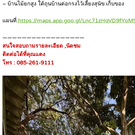
– บ้านไม้ยกสูง ใต้ถุนบ้านต่อกรงไว้เลี้ยงสุนัข เก็บของ
แผนที่
https://maps.app.goo.gl/Lnc71zHqVD9fYoMS
—————————————————
สนใจสอบถามรายละเอียด ,นัดชม
ติดต่อได้ที่คุณแตง
โทร : 085-261-9111