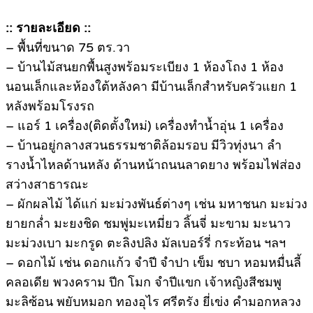
:: รายละเอียด ::
– พื้นที่ขนาด 75 ตร.วา
– บ้านไม้สนยกพื้นสูงพร้อมระเบียง 1 ห้องโถง 1 ห้อง
นอนเล็กและห้องใต้หลังคา มีบ้านเล็กสำหรับครัวแยก 1
หลังพร้อมโรงรถ
– แอร์ 1 เครื่อง(ติดตั้งใหม่) เครื่องทำน้ำอุ่น 1 เครื่อง
– บ้านอยู่กลางสวนธรรมชาติล้อมรอบ มีวิวทุ่งนา ลำ
รางน้ำไหลด้านหลัง ด้านหน้าถนนลาดยาง พร้อมไฟส่อง
สว่างสาธารณะ
– ผักผลไม้ ได้แก่ มะม่วงพันธ์ต่างๆ เช่น มหาชนก มะม่วง
ยายกล่ำ มะยงชิด ชมพู่มะเหมี่ยว ลิ้นจี่ มะขาม มะนาว
มะม่วงเบา มะกรูด ตะลิงปลิง มัลเบอร์รี่ กระท้อน ฯลฯ
– ดอกไม้ เช่น ดอกแก้ว จำปี จำปา เข็ม ชบา หอมหมื่นลี้
คลอเดีย พวงคราม ปีก โมก จำปีแขก เจ้าหญิงสีชมพู
มะลิซ้อน พยับหมอก ทองอุไร ศรีตรัง ยี่เข่ง คำมอกหลวง