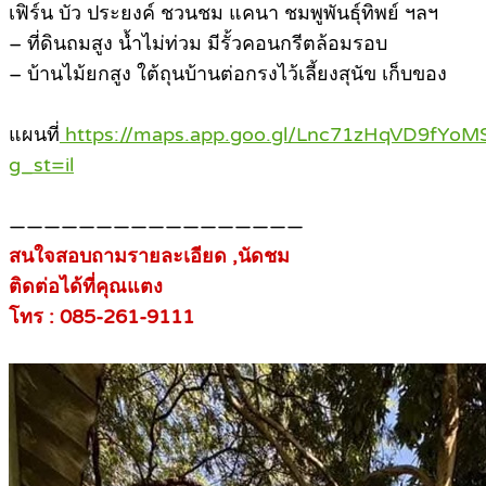
เฟิร์น บัว ประยงค์ ชวนชม แคนา ชมพูพันธุ์ทิพย์ ฯลฯ
– ที่ดินถมสูง น้ำไม่ท่วม มีรั้วคอนกรีตล้อมรอบ
– บ้านไม้ยกสูง ใต้ถุนบ้านต่อกรงไว้เลี้ยงสุนัข เก็บของ
แผนที่
https://maps.app.goo.gl/Lnc71zHqVD9fYoM
g_st=il
—————————————————
สนใจสอบถามรายละเอียด ,นัดชม
ติดต่อได้ที่คุณแตง
โทร : 085-261-9111