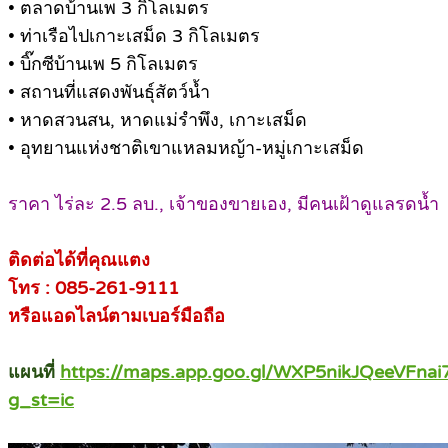
• ตลาดบ้านเพ 3 กิโลเมตร
• ท่าเรือไปเกาะเสม็ด 3 กิโลเมตร
• บิ๊กซีบ้านเพ 5 กิโลเมตร
• สถานที่แสดงพันธุ์สัตว์น้ำ
• หาดสวนสน, หาดแม่รำพึง, เกาะเสม็ด
• อุทยานแห่งชาติเขาแหลมหญ้า-หมู่เกาะเสม็ด
ราคา ไร่ละ 2.5 ลบ., เจ้าของขายเอง, มีคนเฝ้าดูแลรดน้ำ
ติดต่อได้ที่คุณแตง
โทร : 085-261-9111
หรือแอดไลน์ตามเบอร์มือถือ
แผนที่
https://maps.app.goo.gl/WXP5nikJQeeVFnai
g_st=ic