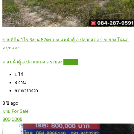
ขายที่ดิน 1ไร่ 3งาน 67ตรว. ต.แม่น้ำคู้ อ.ปลวกแดง จ.ระยอง โฉนด
ครุฑแดง
ต.แม่น้ำคู้ อ.ปลวกแดง จ.ระยอง
Details
1
ไร่
3
งาน
67
ตารางวา
3 ปี ago
ขาย For Sale
800,000฿