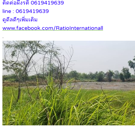
ติดต่อผึ้งรติ 0619419639
line : 0619419639
ดูดีลดีๆเพิ่มเติม
www.facebook.com/RatioInternationall
.